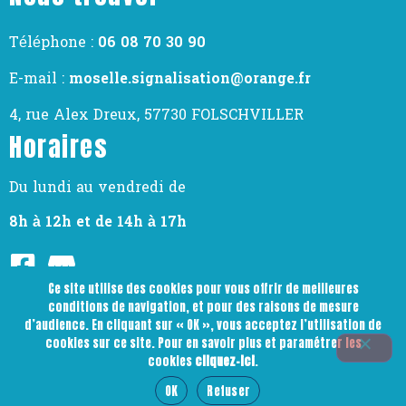
Téléphone :
06 08 70 30 90
E-mail :
moselle.signalisation@orange.fr
4, rue Alex Dreux, 57730 FOLSCHVILLER
Horaires
Du lundi au vendredi de
8h à 12h et de 14h à 17h
Ce site utilise des cookies pour vous offrir de meilleures
Plan du site
conditions de navigation, et pour des raisons de mesure
d’audience. En cliquant sur « OK », vous acceptez l’utilisation de
Mentions légales & politique de confidentialité
cookies sur ce site. Pour en savoir plus et paramétrer les
cookies
cliquez-ici
.
OK
Refuser